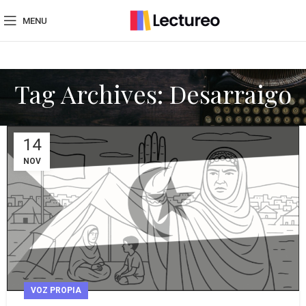
MENU
Tag Archives: Desarraigo
14
NOV
VOZ PROPIA