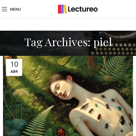
MENU
Tag Archives: piel
10
ABR