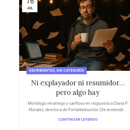
16
JUL
,
ESCRIBIENTES
SIN CATEGORÍA
Ni explayador ni resumidor…
pero algo hay
Monólogo veraniego y cariñoso en respuesta a Diana P.
Morales, directora de Portaldelescritor (Se enciende ...
CONTINUAR LEYENDO