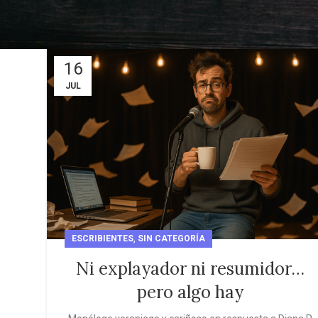
16
JUL
,
ESCRIBIENTES
SIN CATEGORÍA
Ni explayador ni resumidor…
pero algo hay