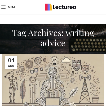
MENU
Tag Archives: writing
advice
04
AGO