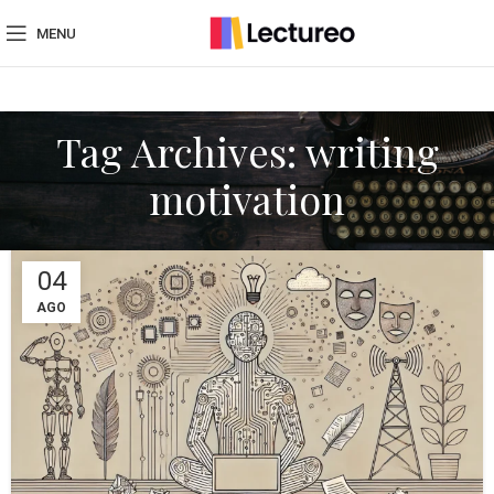
MENU
Tag Archives: writing
motivation
04
AGO