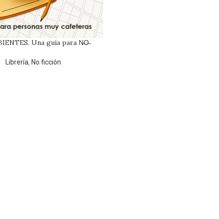
IENTES. Una guía para N̶O̶
ntre las manías de la escritura
creativa*
Librería
,
No ficción