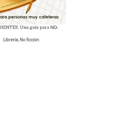
IENTES. Una guía para N̶O̶
ntre las manías de la escritura
creativa*
Librería
,
No ficción